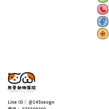
@145xeogn
075508309